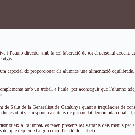
va i l’equip directiu, amb la col·laboració de tot el personal docent, 
oratge.
cura especial de proporcionar als alumnes una alimentació equilibrada, 
complementa amb un treball a l’aula, per aconseguir que l’alumne adqu
o.
nt de Salut de la Generalitat de Catalunya quant a freqüències de cons
roductes utilitzats responen a criteris de proximitat, temporada i qualitat
tribueix a l’alumnat, es tenen presents les variants dels menús per al·
salut que requereixi alguna modificació de la dieta.