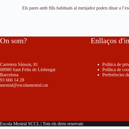
Els pares amb fills habituals al menjador poden dinar a l’es
On som?
Enllaços d'i
Carretera Sànson, 81
Política de pri
08980 Sant Feliu de Llobregat
Política de co
Barcelona
Preferències d
93 666 14 28
mestral@escolamestral.cat
Escola Mestral SCCL | Tots els drets reservats
Cookie Consent with Real Cookie Banner