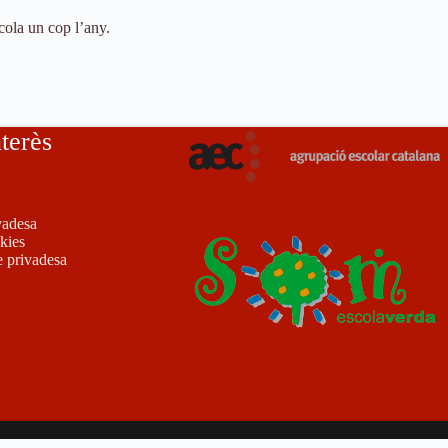
cola un cop l’any.
nterès
vadesa
okies
e privadesa