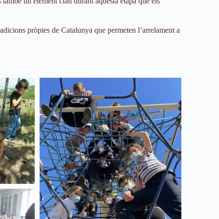
c és també un element clau durant aquesta etapa que els
es tradicions pròpies de Catalunya que permeten l’arrelament a