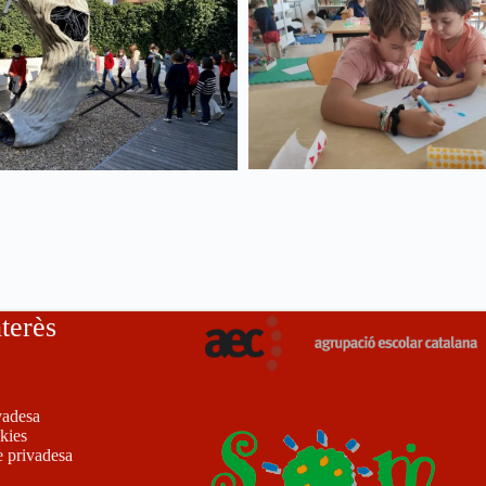
nterès
vadesa
okies
e privadesa