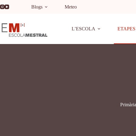
Blogs
Meteo
L’ESCOLA
ETAPES
Primàri