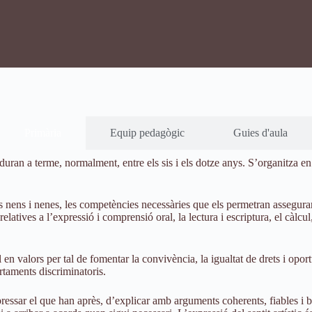
Primària
Equip pedagògic
Guies d'aula
an a terme, normalment, entre els sis i els dotze anys. S’organitza en tre
els nens i nenes, les competències necessàries que els permetran assegura
 relatives a l’expressió i comprensió oral, la lectura i escriptura, el càlc
en valors per tal de fomentar la convivència, la igualtat de drets i oport
rtaments discriminatoris.
ssar el que han après, d’explicar amb arguments coherents, fiables i ben