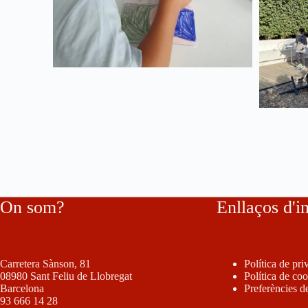
On som?
Enllaços d'i
Carretera Sànson, 81
Política de pri
08980 Sant Feliu de Llobregat
Política de co
Barcelona
Preferències d
93 666 14 28