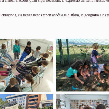
 i a arribar a acords quan sigui necessari. L’expressió del sentit artísti
 celebracions, els nens i nenes tenen accés a la història, la geografia i l