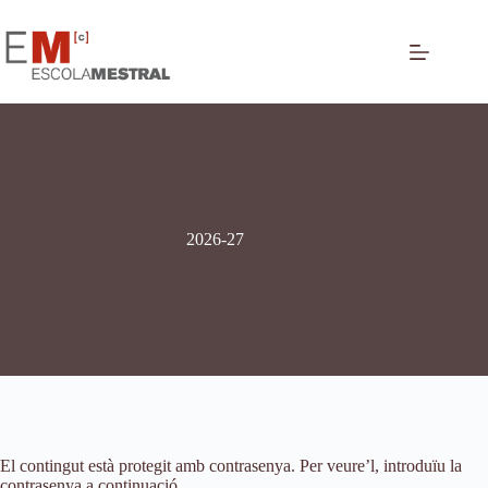
2026-27
El contingut està protegit amb contrasenya. Per veure’l, introduïu la
contrasenya a continuació.