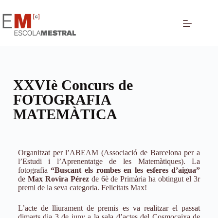
XXVIè Concurs de
FOTOGRAFIA
MATEMÀTICA
Organitzat per l’ABEAM (Associació de Barcelona per a
l’Estudi i l’Aprenentatge de les Matemàtiques). La
fotografia
“Buscant els rombes en les esferes d’aigua”
de
Max Rovira Pérez
de 6è de Primària ha obtingut el 3r
premi de la seva categoria. Felicitats Max!
L’acte de lliurament de premis es va realitzar el passat
dimarts dia 3 de juny a la sala d’actes del Cosmocaixa de