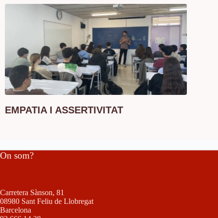
EMPATIA I ASSERTIVITAT
On som?
Carretera Sànson, 81
08980 Sant Feliu de Llobregat
Barcelona