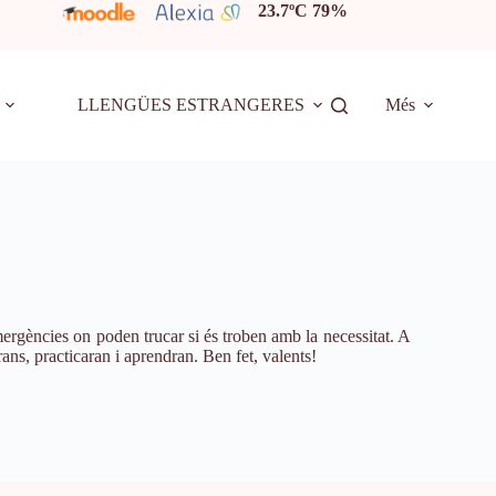
23.7ºC 79%
LLENGÜES ESTRANGERES
Més
emergències on poden trucar si és troben amb la necessitat. A
ans, practicaran i aprendran. Ben fet, valents!