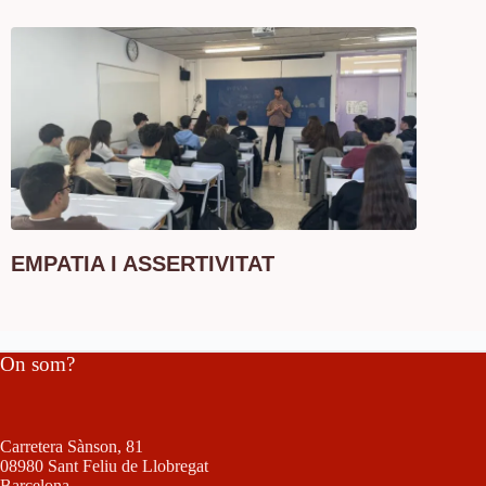
EMPATIA I ASSERTIVITAT
On som?
Carretera Sànson, 81
08980 Sant Feliu de Llobregat
Barcelona